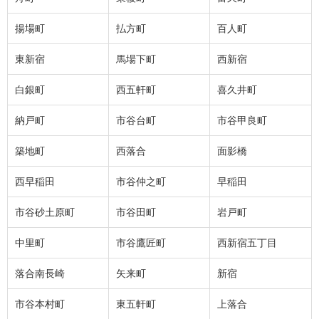
揚場町
払方町
百人町
東新宿
馬場下町
西新宿
白銀町
西五軒町
喜久井町
納戸町
市谷台町
市谷甲良町
築地町
西落合
面影橋
西早稲田
市谷仲之町
早稲田
市谷砂土原町
市谷田町
岩戸町
中里町
市谷鷹匠町
西新宿五丁目
落合南長崎
矢来町
新宿
市谷本村町
東五軒町
上落合