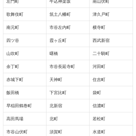
左門町
牛込神楽坂
南山伏町
歌舞伎町
筑土八幡町
津久戸町
南元町
市谷左内町
横寺町
四ツ谷
霞ヶ丘町
西武新宿
山吹町
曙橋
二十騎町
余丁町
市谷長延寺町
河田町
赤城下町
天神町
住吉町
飯田橋
下宮比町
袋町
早稲田鶴巻町
北新宿
信濃町
高田馬場
北町
若松町
市谷山伏町
須賀町
水道町