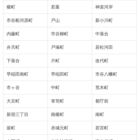
榎町
若葉
神楽河岸
市谷船河原町
戸山
新小川町
内藤町
市谷柳町
中落合
弁天町
戸塚町
若松河田
下落合
片町
改代町
早稲田南町
早稲田町
市谷八幡町
市ヶ谷
中町
荒木町
大京町
箪笥町
都庁前
新宿三丁目
南榎町
南町
坂町
赤城元町
若宮町